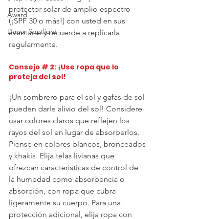
protector solar de amplio espectro 
Award
(¡SPF 30 o más!) con usted en sus 
Donor Spotlight
aventuras y recuerde a replicarla 
regularmente.
Consejo # 2: ¡Use ropa que lo 
proteja del sol!
¡Un sombrero para el sol y gafas de sol 
pueden darle alivio del sol! Considere 
usar colores claros que reflejen los 
rayos del sol en lugar de absorberlos. 
Piense en colores blancos, bronceados 
y khakis. Elija telas livianas que 
ofrezcan características de control de 
la humedad como absorbencia o 
absorción, con ropa que cubra 
ligeramente su cuerpo. Para una 
protección adicional, elija ropa con 