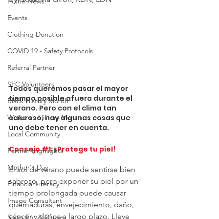
In the News
Events
Clothing Donation
COVID 19 - Safety Protocols
Referral Partner
SFC Volunteers
Todos queremos pasar el mayor 
tiempo posible afuera durante el 
Black History Month
verano. Pero con el clima tan 
caluroso, hay algunas cosas que 
Women's History Month
uno debe tener en cuenta.
Local Community
Consejo 
#1
: ¡Protege tu piel!
Partner Highlights
Mother's Day
El sol de verano puede sentirse bien 
sabroso, pero exponer su piel por un
Financial Literacy
tiempo prolongada puede causar 
Image Consultant
quemaduras, envejecimiento, daño, 
cáncer y daños a largo plazo. Lleve 
Shop For A Cause