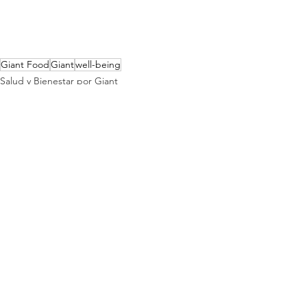
Giant Food
Giant
well-being
Salud y Bienestar por Giant
See All
Recent Posts