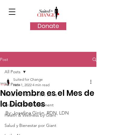
Donate
Post
All Posts
Suited for Change
All Posts
Nov 1, 2022
4 min read
Noviembre es el Mes de
Meet the Women We Serve
la Diabetes
Professional Development
By: 
Josefina Girón, RDN, LDN 
Health & Wellness by Giant
Salud y Bienestar por Giant