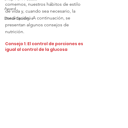
comemos, nuestros hábitos de estilo 
Award
de vida y, cuando sea necesario, la 
medicación.  A continuación, se 
Donor Spotlight
presentan algunos consejos de 
nutrición.
Consejo 1: El control de porciones es 
igual al control de la glucosa