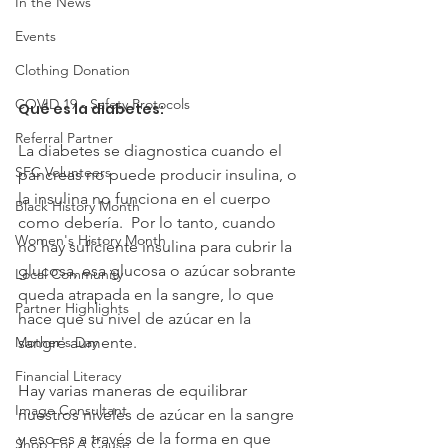
In the News
Events
Clothing Donation
COVID 19 - Safety Protocols
Qué es la diabetes:
Referral Partner
La diabetes se diagnostica cuando el 
SFC Volunteers
páncreas no puede producir insulina, o 
la insulina no funciona en el cuerpo 
Black History Month
como debería.  Por lo tanto, cuando 
Women's History Month
no hay suficiente insulina para cubrir la 
glucosa, esa glucosa o azúcar sobrante 
Local Community
queda atrapada en la sangre, lo que 
Partner Highlights
hace que su nivel de azúcar en la 
sangre aumente.  
Mother's Day
Financial Literacy
Hay varias maneras de equilibrar 
Image Consultant
nuestros niveles de azúcar en la sangre 
y eso es a través de la forma en que 
Shop For A Cause